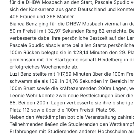
für die DHBW Mosbach an den Start, Pascale Spudic ver
sich der Konkurrenz aus ganz Deutschland und konnten
406 Frauen und 398 Männer.
Bianca Benz ging für die DHBW Mosbach viermal an den S
50 m Freistil mit 32,97 Sekunden Rang 82 erreichte. Be
verbesserte dabei ihre persönliche Bestzeit auf der L
Pascale Spudic absolvierte bei allen Starts persönlic
100m Rücken belegte sie in 1:28,14 Minuten den 29. Plat
gemeinsam mit der Startgemeinschaft Heidelberg in de
erfolgreiches Wochenende ab.
Luzi Benz stellte mit 1:17,59 Minuten über die 100m Fre
schwamm sie als 109. in 34,76 Sekunden im Bereich ih
100m Brust sowie die kräftezehrenden 200m Lagen, wo s
Leonie Wehr konnte zwei neue Bestleistungen über die
85. Bei den 200m Lagen verbesserte sie ihre bisherige
Platz 112 sowie über die 100m Freistil Platz 96.
Neben den Wettkämpfen bot die Veranstaltung zahlrei
Teilnehmenden ließen die Studierenden den Wettkampft
Erfahrungen mit Studierenden anderer Hochschulen aus