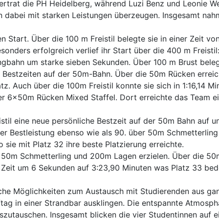
trat die PH Heidelberg, während Luzi Benz und Leonie Wehr
 dabei mit starken Leistungen überzeugen. Insgesamt nahm
tart. Über die 100 m Freistil belegte sie in einer Zeit von
sonders erfolgreich verlief ihr Start über die 400 m Freist
angbahn um starke sieben Sekunden. Über 100 m Brust beleg
he Bestzeiten auf der 50m-Bahn. Über die 50m Rücken erreic
z. Auch über die 100m Freistil konnte sie sich in 1:16,14 M
r 6x50m Rücken Mixed Staffel. Dort erreichte das Team ein
istil eine neue persönliche Bestzeit auf der 50m Bahn auf u
rer Bestleistung ebenso wie als 90. über 50m Schmetterli
ie mit Platz 32 ihre beste Platzierung erreichte.
 50m Schmetterling und 200m Lagen erzielen. Über die 50m 
 Zeit um 6 Sekunden auf 3:23,90 Minuten was Platz 33 bede
che Möglichkeiten zum Austausch mit Studierenden aus ga
ag in einer Strandbar ausklingen. Die entspannte Atmosph
zutauschen. Insgesamt blicken die vier Studentinnen auf e